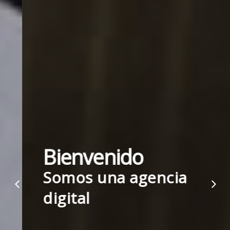
Bienvenido
Somos una agencia
digital