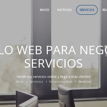
INICIO
NOTICIAS
SERVICIOS
RE
LO WEB PARA NEG
SERVICIOS
Vende tus servicios online y llega a más clientes
Inicio
Servicios
Soluciones Web
Servicios