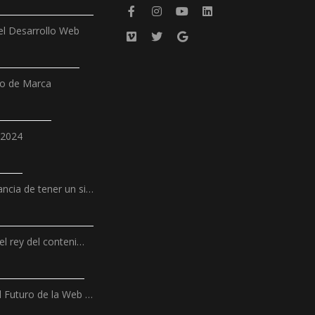
l Desarrollo Web
ño de Marca
 2024
ncia de tener un si…
el rey del conteni…
l Futuro de la Web …