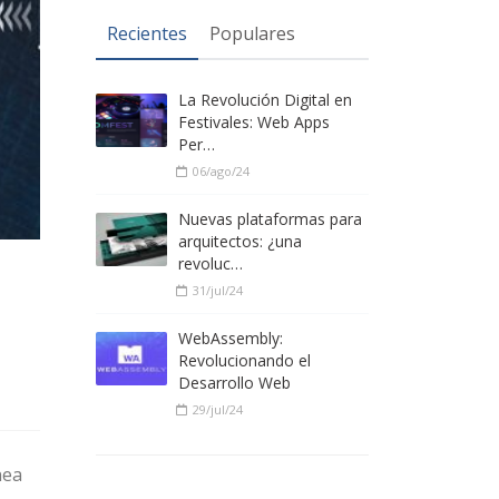
Recientes
Populares
La Revolución Digital en
Festivales: Web Apps
Per…
06/ago/24
Nuevas plataformas para
arquitectos: ¿una
revoluc…
31/jul/24
WebAssembly:
Revolucionando el
Desarrollo Web
29/jul/24
nea