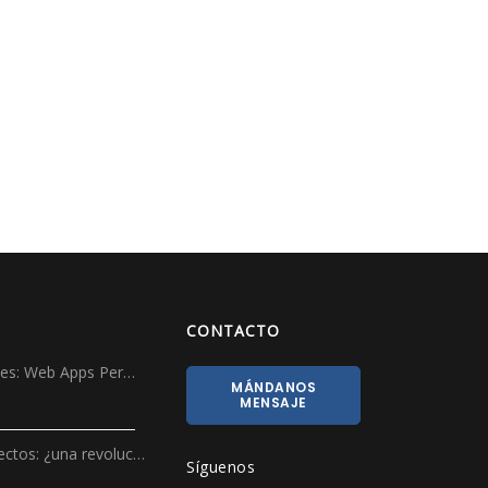
CONTACTO
ales: Web Apps Per…
MÁNDANOS
MENSAJE
ectos: ¿una revoluc…
Síguenos