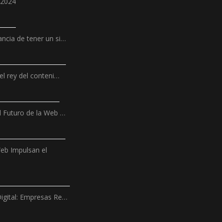
 2024
ncia de tener un si…
el rey del conteni…
l Futuro de la Web …
Web Impulsan el
igital: Empresas Re…