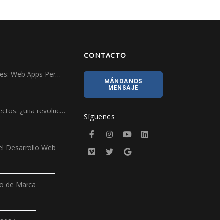
CONTACTO
ales: Web Apps Per…
MÁNDANOS
MENSAJE
ectos: ¿una revoluc…
Síguenos
l Desarrollo Web
ño de Marca