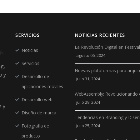
SERVICIOS
NOTICIAS RECIENTES
La Revolución Digital en Festiv
Noticias
agosto 06, 2024
Servicios
ng,
Nuevas plataformas para arquit
o y
Desarrollo de
julio 31, 2024
aplicaciones móviles
WebAssembly: Revolucionando e
Desarrollo web
julio 29, 2024
e y
Diseño de marca
Tendencias en Branding y Dise
Fotografía de
julio 25, 2024
producto