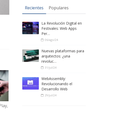
Recientes
Populares
La Revolución Digital en
Festivales: Web Apps
Per…
06/ago/24
Nuevas plataformas para
arquitectos: ¿una
revoluc…
31/jul/24
WebAssembly:
Revolucionando el
Desarrollo Web
29/jul/24
Play,