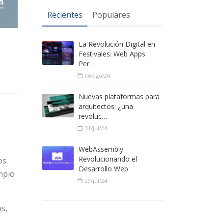
Recientes
Populares
La Revolución Digital en
Festivales: Web Apps
Per…
06/ago/24
Nuevas plataformas para
arquitectos: ¿una
revoluc…
31/jul/24
WebAssembly:
Revolucionando el
os
Desarrollo Web
mpio
29/jul/24
s,