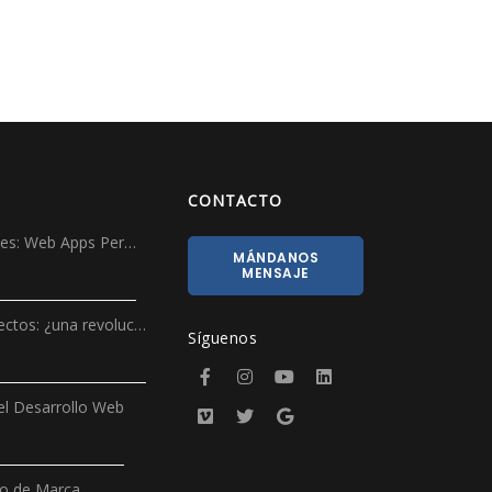
CONTACTO
ales: Web Apps Per…
MÁNDANOS
MENSAJE
ectos: ¿una revoluc…
Síguenos
l Desarrollo Web
ño de Marca