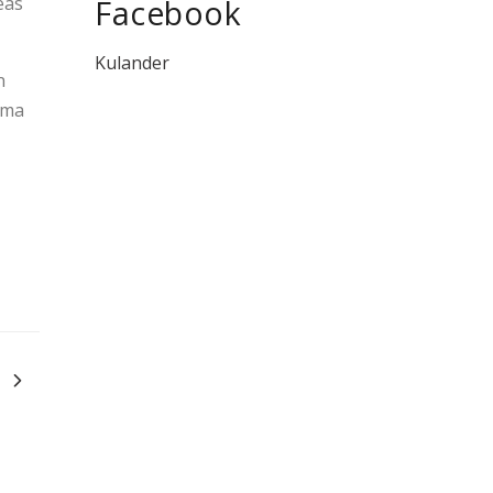
reas
Facebook
Kulander
n
rma