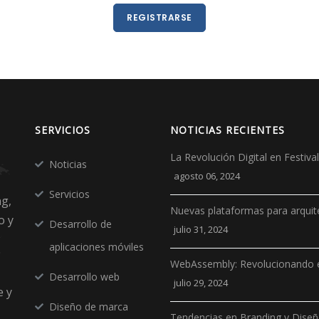
REGISTRARSE
SERVICIOS
NOTICIAS RECIENTES
La Revolución Digital en Festiv
Noticias
agosto 06, 2024
Servicios
ng,
Nuevas plataformas para arquit
o y
Desarrollo de
julio 31, 2024
aplicaciones móviles
WebAssembly: Revolucionando e
Desarrollo web
julio 29, 2024
e y
Diseño de marca
Tendencias en Branding y Dise