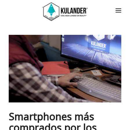
INICIO
NOTICIAS
SERVICIOS
REVIEWS
ACERCA
HOT
CONTACTO
ENGLISH
Smartphones más
comprados por los