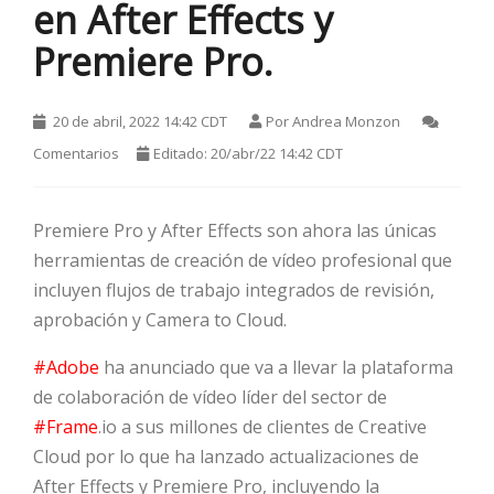
en After Effects y
Premiere Pro.
20 de abril, 2022 14:42 CDT
Por
Andrea Monzon
Comentarios
Editado: 20/abr/22 14:42 CDT
Premiere Pro y After Effects son ahora las únicas
HOT
herramientas de creación de vídeo profesional que
incluyen flujos de trabajo integrados de revisión,
HOT
aprobación y Camera to Cloud.
#Adobe
ha anunciado que va a llevar la plataforma
de colaboración de vídeo líder del sector de
HOT
#Frame
.io a sus millones de clientes de Creative
Cloud por lo que ha lanzado actualizaciones de
After Effects y Premiere Pro, incluyendo la