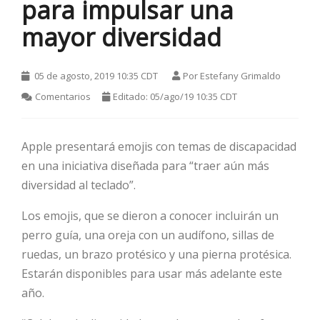
para impulsar una
mayor diversidad
05 de agosto, 2019 10:35 CDT
Por
Estefany Grimaldo
Comentarios
Editado: 05/ago/19 10:35 CDT
Apple presentará emojis con temas de discapacidad
HOT
en una iniciativa diseñada para “traer aún más
diversidad al teclado”.
HOT
Los emojis, que se dieron a conocer incluirán un
perro guía, una oreja con un audífono, sillas de
ruedas, un brazo protésico y una pierna protésica.
HOT
Estarán disponibles para usar más adelante este
año.