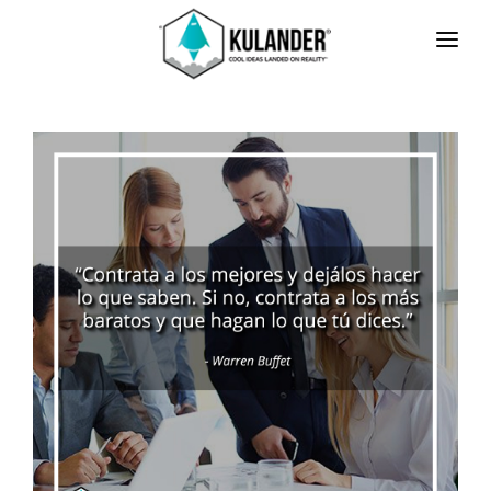
INICIO
NOTICIAS
SERVICIOS
REVIEWS
ACERCA
HOT
CONTACTO
ENGLISH