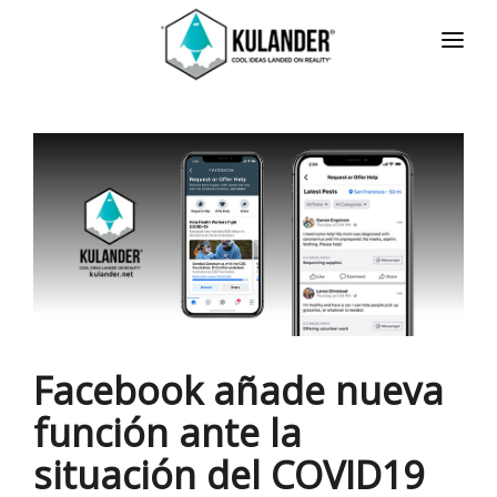
INICIO
NOTICIAS
SERVICIOS
REVIEWS
ACERCA
HOT
CONTACTO
Facebook añade nueva
ENGLISH
función ante la
situación del COVID19