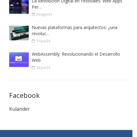
La Revolución Digital en Festivales: Web Apps
Per…
06/ago/24
Nuevas plataformas para arquitectos: ¿una
revoluc…
31/jul/24
WebAssembly: Revolucionando el Desarrollo
Web
29/jul/24
Facebook
Kulander