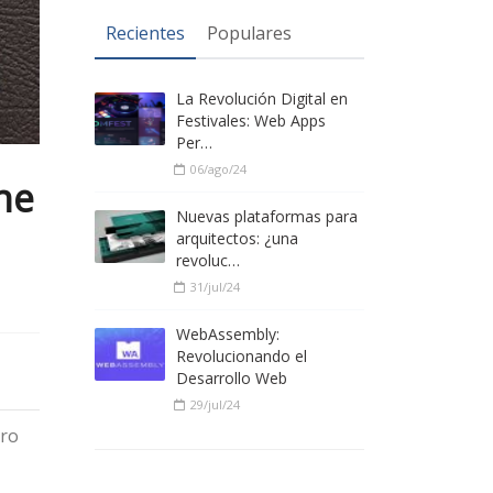
Recientes
Populares
La Revolución Digital en
Festivales: Web Apps
Per…
06/ago/24
ne
Nuevas plataformas para
arquitectos: ¿una
revoluc…
31/jul/24
WebAssembly:
Revolucionando el
Desarrollo Web
29/jul/24
Pro