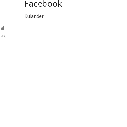
Facebook
Kulander
al
ax,