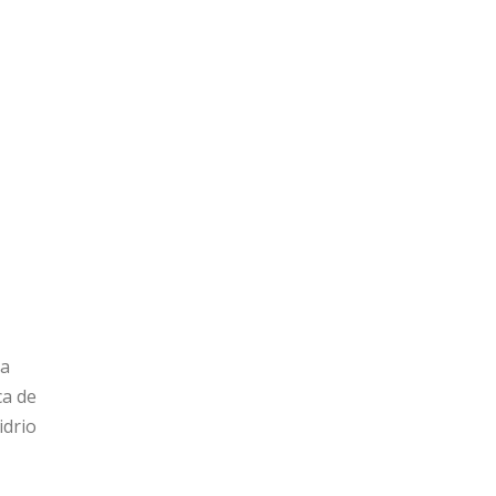
ea
ca de
idrio