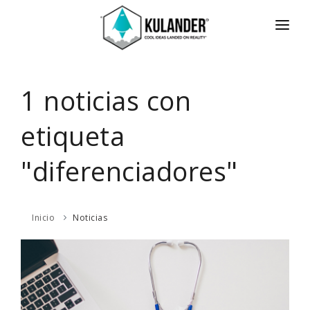
INICIO
NOTICIAS
1 noticias con
SERVICIOS
etiqueta
REVIEWS
"diferenciadores"
ACERCA
HOT
CONTACTO
Inicio
Noticias
ENGLISH