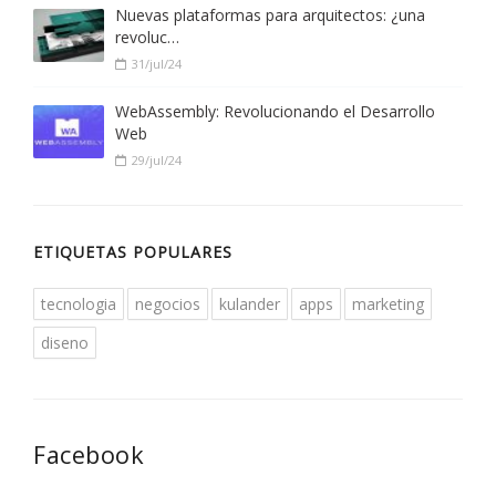
Nuevas plataformas para arquitectos: ¿una
revoluc…
31/jul/24
WebAssembly: Revolucionando el Desarrollo
Web
29/jul/24
ETIQUETAS POPULARES
tecnologia
negocios
kulander
apps
marketing
diseno
Facebook