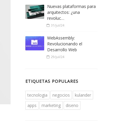
Nuevas plataformas para
arquitectos: ¿una
revoluc…
31/jul/24
WebAssembly:
Revolucionando el
Desarrollo Web
29/jul/24
ETIQUETAS POPULARES
tecnologia
negocios
kulander
apps
marketing
diseno