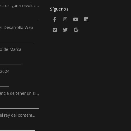
ectos: ¿una revoluc…
Síguenos
l Desarrollo Web
ño de Marca
 2024
ncia de tener un si…
el rey del conteni…