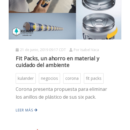
HOT
HOT
21 de junio, 2019 09:17 CDT
Por
Isabel Vaca
Fit Packs, un ahorro en material y
HOT
cuidado del ambiente
kulander
negocios
corona
fit packs
Corona presenta propuesta para eliminar
los anillos de plástico de sus six pack.
LEER MÁS