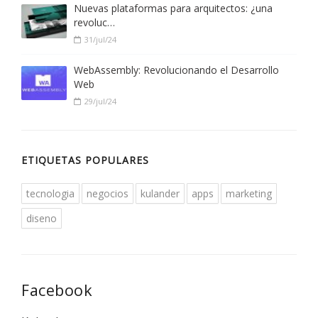
Nuevas plataformas para arquitectos: ¿una
revoluc…
31/jul/24
WebAssembly: Revolucionando el Desarrollo
Web
29/jul/24
ETIQUETAS POPULARES
tecnologia
negocios
kulander
apps
marketing
diseno
Facebook