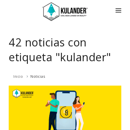
INICIO
NOTICIAS
42 noticias con
SERVICIOS
etiqueta "kulander"
REVIEWS
ACERCA
Inicio
Noticias
HOT
CONTACTO
ENGLISH