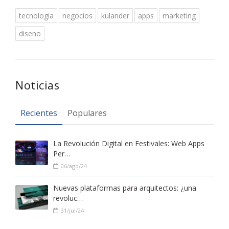
tecnologia
negocios
kulander
apps
marketing
diseno
Noticias
Recientes
Populares
La Revolución Digital en Festivales: Web Apps
Per…
06/ago/24
Nuevas plataformas para arquitectos: ¿una
revoluc…
31/jul/24