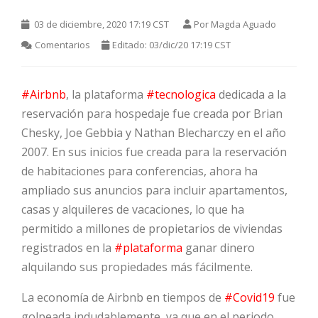
03 de diciembre, 2020 17:19 CST
Por
Magda Aguado
Comentarios
Editado: 03/dic/20 17:19 CST
#Airbnb
, la plataforma
#tecnologica
dedicada a la
reservación para hospedaje fue creada por Brian
Chesky, Joe Gebbia y Nathan Blecharczy en el año
HOT
2007. En sus inicios fue creada para la reservación
de habitaciones para conferencias, ahora ha
ampliado sus anuncios para incluir apartamentos,
HOT
casas y alquileres de vacaciones, lo que ha
permitido a millones de propietarios de viviendas
registrados en la
#plataforma
ganar dinero
HOT
alquilando sus propiedades más fácilmente.
La economía de Airbnb en tiempos de
#Covid19
fue
golpeada indudablemente, ya que en el periodo