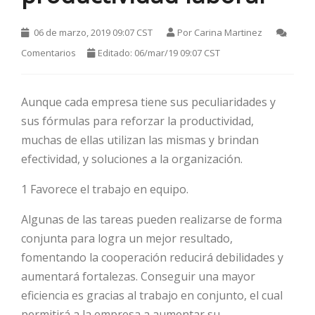
06 de marzo, 2019 09:07 CST
Por
Carina Martinez
Comentarios
Editado: 06/mar/19 09:07 CST
Aunque cada empresa tiene sus peculiaridades y
sus fórmulas para reforzar la productividad,
muchas de ellas utilizan las mismas y brindan
HOT
efectividad, y soluciones a la organización.
1 Favorece el trabajo en equipo.
HOT
Algunas de las tareas pueden realizarse de forma
conjunta para logra un mejor resultado,
fomentando la cooperación reducirá debilidades y
HOT
aumentará fortalezas. Conseguir una mayor
eficiencia es gracias al trabajo en conjunto, el cual
permitirá a la empresa a aumentar su