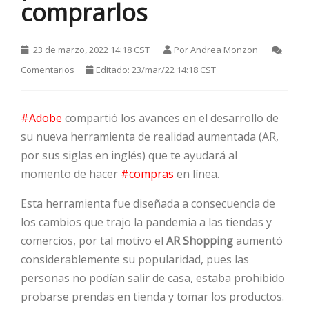
comprarlos
23 de marzo, 2022 14:18 CST
Por
Andrea Monzon
Comentarios
Editado: 23/mar/22 14:18 CST
#Adobe
compartió los avances en el desarrollo de
su nueva herramienta de realidad aumentada (AR,
HOT
por sus siglas en inglés) que te ayudará al
momento de hacer
#compras
en línea.
HOT
Esta herramienta fue diseñada a consecuencia de
los cambios que trajo la pandemia a las tiendas y
comercios, por tal motivo el
AR Shopping
aumentó
HOT
considerablemente su popularidad, pues las
personas no podían salir de casa, estaba prohibido
probarse prendas en tienda y tomar los productos.