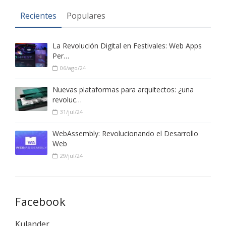
Recientes
Populares
La Revolución Digital en Festivales: Web Apps
Per…
06/ago/24
Nuevas plataformas para arquitectos: ¿una
revoluc…
31/jul/24
WebAssembly: Revolucionando el Desarrollo
Web
29/jul/24
Facebook
Kulander