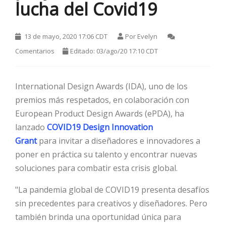
lucha del Covid19
13 de mayo, 2020 17:06 CDT
Por
Evelyn
Comentarios
Editado: 03/ago/20 17:10 CDT
International Design Awards (IDA), uno de los
premios más respetados, en colaboración con
HOT
European Product Design Awards (ePDA), ha
lanzado
COVID19 Design Innovation
Grant
para
invitar a diseñadores e innovadores a
HOT
poner en práctica su talento y encontrar nuevas
soluciones para combatir esta crisis global.
HOT
"La pandemia global de COVID19 presenta desafíos
sin precedentes para creativos y diseñadores. Pero
también brinda una oportunidad única para