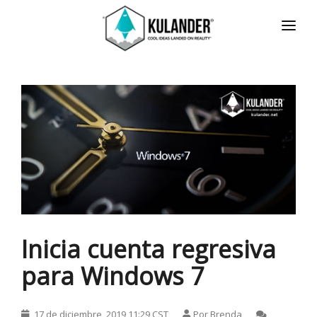
INICIO
NOTICIAS
SERVICIOS
REVIEWS
ACERCA
HOT
CONTACTO
Inicia cuenta regresiva
ENGLISH
para Windows 7
17 de diciembre, 2019 11:29 CST
Por
Brenda