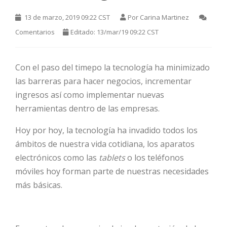
13 de marzo, 2019 09:22 CST
Por
Carina Martinez
Comentarios
Editado: 13/mar/19 09:22 CST
Con el paso del timepo la tecnología ha minimizado
las barreras para hacer negocios, incrementar
ingresos así como implementar nuevas
HOT
herramientas dentro de las empresas.
Hoy por hoy, la tecnología ha invadido todos los
ámbitos de nuestra vida cotidiana, los aparatos
HOT
electrónicos como las
tablets
o los teléfonos
móviles hoy forman parte de nuestras necesidades
más básicas.
HOT