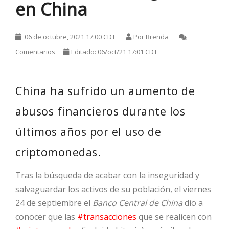
en China
06 de octubre, 2021 17:00 CDT
Por
Brenda
Comentarios
Editado: 06/oct/21 17:01 CDT
China ha sufrido un aumento de
HOT
abusos financieros durante los
últimos años por el uso de
HOT
criptomonedas.
Tras la búsqueda de acabar con la inseguridad y
HOT
salvaguardar los activos de su población, el viernes
24 de septiembre el
Banco Central de China
dio a
conocer que las
#transacciones
que se realicen con