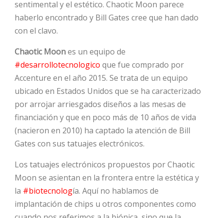
sentimental y el estético. Chaotic Moon parece
haberlo encontrado y Bill Gates cree que han dado
HOT
con el clavo.
Chaotic Moon
es un equipo de
HOT
#desarrollotecnologico
que fue comprado por
Accenture en el año 2015. Se trata de un equipo
ubicado en Estados Unidos que se ha caracterizado
HOT
por arrojar arriesgados diseños a las mesas de
financiación y que en poco más de 10 años de vida
(nacieron en 2010) ha captado la atención de Bill
Gates con sus tatuajes electrónicos.
Los tatuajes electrónicos propuestos por Chaotic
Moon se asientan en la frontera entre la estética y
la
#biotecnolog
ía. Aquí no hablamos de
implantación de chips u otros componentes como
cuando nos referimos a la biónica, sino que la