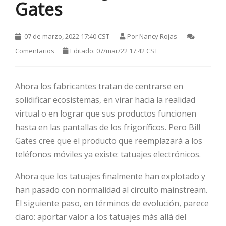
Gates
07 de marzo, 2022 17:40 CST
Por
Nancy Rojas
Comentarios
Editado: 07/mar/22 17:42 CST
Ahora los fabricantes tratan de centrarse en
solidificar ecosistemas, en virar hacia la realidad
HOT
virtual o en lograr que sus productos funcionen
hasta en las pantallas de los frigoríficos. Pero Bill
Gates cree que el producto que reemplazará a los
HOT
teléfonos móviles ya existe: tatuajes electrónicos.
Ahora que los tatuajes finalmente han explotado y
HOT
han pasado con normalidad al circuito mainstream.
El siguiente paso, en términos de evolución, parece
claro: aportar valor a los tatuajes más allá del