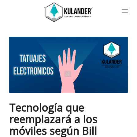
INICIO
NOTICIAS
SERVICIOS
REVIEWS
ACERCA
HOT
CONTACTO
Tecnología que
ENGLISH
reemplazará a los
móviles según Bill