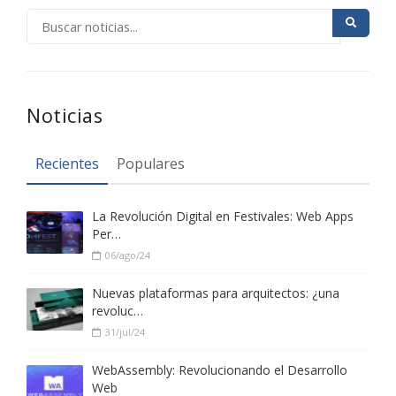
HOT
HOT
Noticias
Recientes
Populares
HOT
La Revolución Digital en Festivales: Web Apps
Per…
06/ago/24
Nuevas plataformas para arquitectos: ¿una
revoluc…
31/jul/24
WebAssembly: Revolucionando el Desarrollo
Web