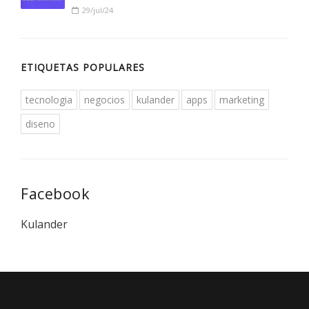
29/jul/24
ETIQUETAS POPULARES
tecnologia
negocios
kulander
apps
marketing
diseno
Facebook
Kulander