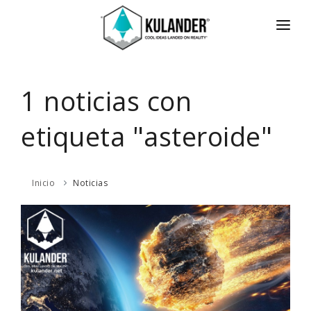
INICIO
NOTICIAS
1 noticias con
SERVICIOS
etiqueta "asteroide"
REVIEWS
ACERCA
Inicio
Noticias
HOT
CONTACTO
ENGLISH