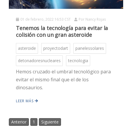
01 de febrero, 2022 16:53 CST
Por
Nancy Rojas
Tenemos la tecnología para evitar la
colisión con un gran asteroide
asteroide
proyectodart
panelessolares
detonadoresnucleares
tecnologia
HOT
Hemos cruzado el umbral tecnológico para
evitar el mismo final que el de los
HOT
dinosaurios.
LEER MÁS
HOT
Anterior
1
Siguiente