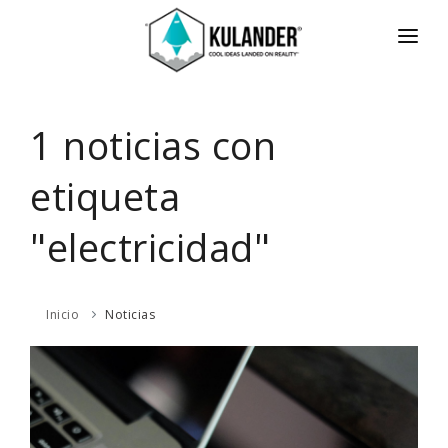
INICIO
NOTICIAS
1 noticias con
SERVICIOS
etiqueta
REVIEWS
"electricidad"
ACERCA
HOT
CONTACTO
Inicio
Noticias
ENGLISH