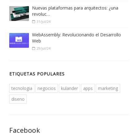
Nuevas plataformas para arquitectos: ¿una
revoluc…
31/jul/24
WebAssembly: Revolucionando el Desarrollo
Web
29/jul/24
ETIQUETAS POPULARES
tecnologia
negocios
kulander
apps
marketing
diseno
Facebook