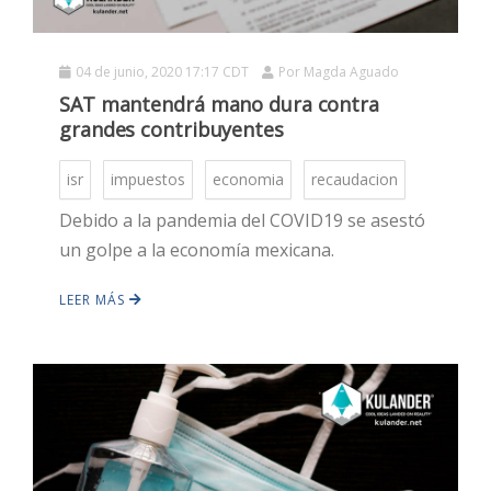
04 de junio, 2020 17:17 CDT
Por
Magda Aguado
SAT mantendrá mano dura contra
grandes contribuyentes
isr
impuestos
economia
recaudacion
Debido a la pandemia del COVID19 se asestó
HOT
un golpe a la economía mexicana.
LEER MÁS
HOT
HOT