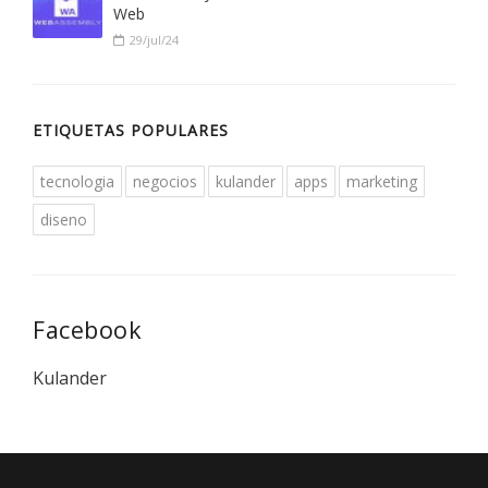
Web
29/jul/24
ETIQUETAS POPULARES
tecnologia
negocios
kulander
apps
marketing
diseno
Facebook
Kulander