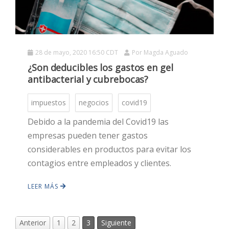
HOT
28 de mayo, 2020 16:50 CDT
Por
Magda Aguado
HOT
¿Son deducibles los gastos en gel
antibacterial y cubrebocas?
HOT
impuestos
negocios
covid19
Debido a la pandemia del Covid19 las
empresas pueden tener gastos
considerables en productos para evitar los
contagios entre empleados y clientes.
LEER MÁS
Anterior
1
2
3
Siguiente