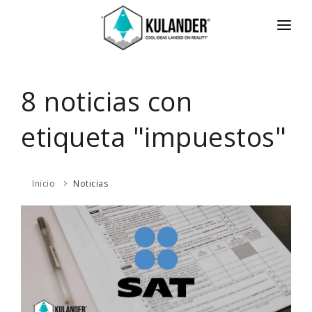
INICIO
NOTICIAS
8 noticias con
SERVICIOS
etiqueta "impuestos"
REVIEWS
ACERCA
Inicio
Noticias
HOT
CONTACTO
ENGLISH