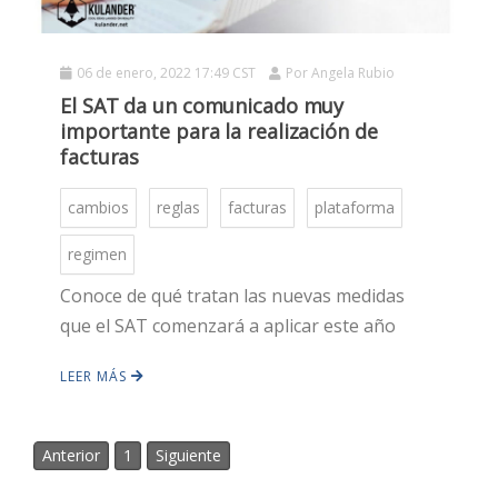
06 de enero, 2022 17:49 CST
Por
Angela Rubio
El SAT da un comunicado muy
importante para la realización de
facturas
cambios
reglas
facturas
plataforma
HOT
regimen
Conoce de qué tratan las nuevas medidas
HOT
que el SAT comenzará a aplicar este año
LEER MÁS
HOT
Anterior
1
Siguiente