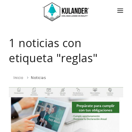
INICIO
NOTICIAS
1 noticias con
SERVICIOS
etiqueta "reglas"
REVIEWS
ACERCA
Inicio
Noticias
HOT
CONTACTO
ENGLISH