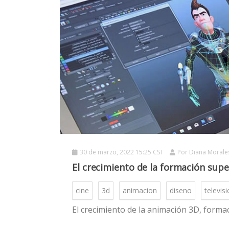
30 de marzo, 2022 15:25 CST
Por
Diana Morale
El crecimiento de la formación sup
cine
3d
animacion
diseno
televis
El crecimiento de la animación 3D, forma