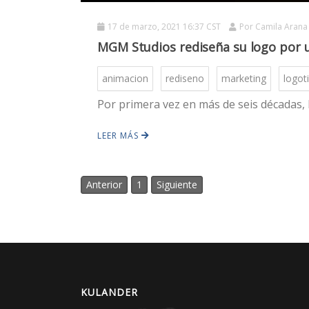
17 de marzo, 2021 16:37 CST
Por
Camila Arana
MGM Studios rediseña su logo por
animacion
rediseno
marketing
logot
Por primera vez en más de seis décadas, l
LEER MÁS
Anterior
1
Siguiente
KULANDER