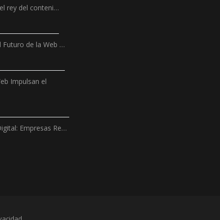
el rey del conteni…
l Futuro de la Web …
Web Impulsan el
igital: Empresas Re…
vacidad