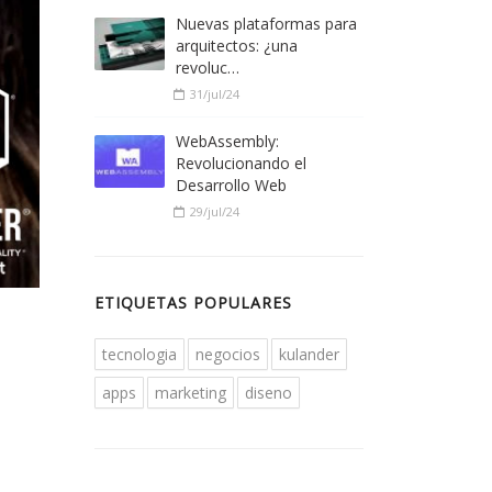
Nuevas plataformas para
arquitectos: ¿una
revoluc…
31/jul/24
WebAssembly:
Revolucionando el
Desarrollo Web
29/jul/24
ETIQUETAS POPULARES
tecnologia
negocios
kulander
apps
marketing
diseno