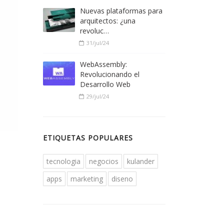
Nuevas plataformas para
arquitectos: ¿una
revoluc…
31/jul/24
WebAssembly:
Revolucionando el
Desarrollo Web
29/jul/24
ETIQUETAS POPULARES
tecnologia
negocios
kulander
apps
marketing
diseno