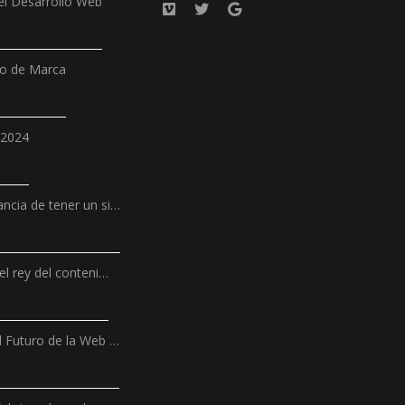
l Desarrollo Web
ño de Marca
 2024
ncia de tener un si…
el rey del conteni…
l Futuro de la Web …