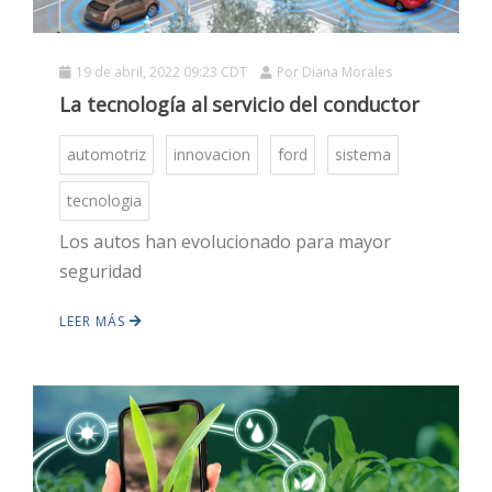
19 de abril, 2022 09:23 CDT
Por
Diana Morales
La tecnología al servicio del conductor
automotriz
innovacion
ford
sistema
tecnologia
HOT
Los autos han evolucionado para mayor
seguridad
HOT
LEER MÁS
HOT