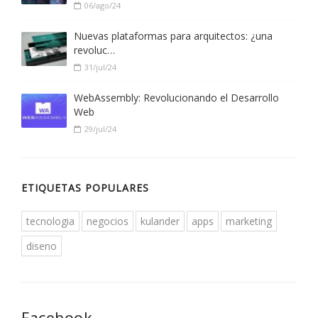
06/ago/24
Nuevas plataformas para arquitectos: ¿una
revoluc…
31/jul/24
WebAssembly: Revolucionando el Desarrollo
Web
29/jul/24
ETIQUETAS POPULARES
tecnologia
negocios
kulander
apps
marketing
diseno
Facebook