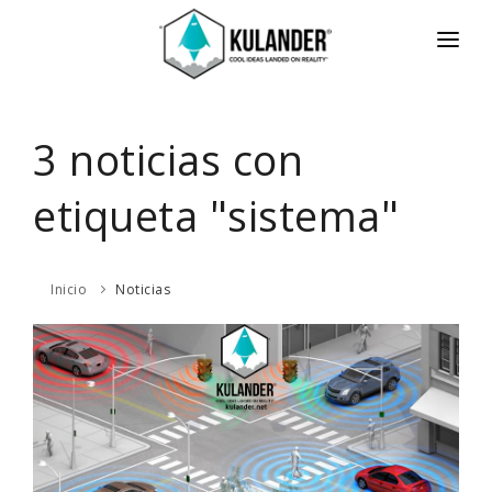
INICIO
NOTICIAS
3 noticias con
SERVICIOS
etiqueta "sistema"
REVIEWS
ACERCA
Inicio
Noticias
HOT
CONTACTO
ENGLISH