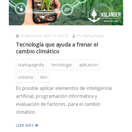
HOT
HOT
29 de marzo, 2022 11:30 CST
Por
Nancy Rojas
Tecnología que ayuda a frenar el
cambio climático
HOT
startupagrolly
tecnologia
aplicacion
sistema
ibm
Es posible aplicar elementos de inteligencia
artificial, programación informática y
evaluación de factores, para el cambio
climático
LEER MÁS