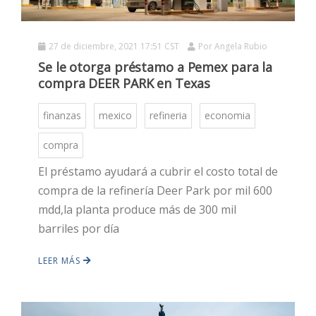
27 de diciembre, 2021 17:51 CST
Por
Angela Rubio
Se le otorga préstamo a Pemex para la
compra DEER PARK en Texas
finanzas
mexico
refineria
economia
compra
HOT
El préstamo ayudará a cubrir el costo total de
compra de la refinería Deer Park por mil 600
HOT
mdd,la planta produce más de 300 mil
barriles por día
HOT
LEER MÁS