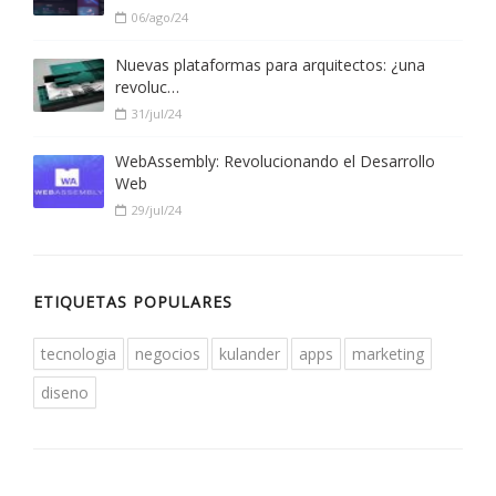
06/ago/24
Nuevas plataformas para arquitectos: ¿una
revoluc…
31/jul/24
WebAssembly: Revolucionando el Desarrollo
Web
29/jul/24
ETIQUETAS POPULARES
tecnologia
negocios
kulander
apps
marketing
diseno