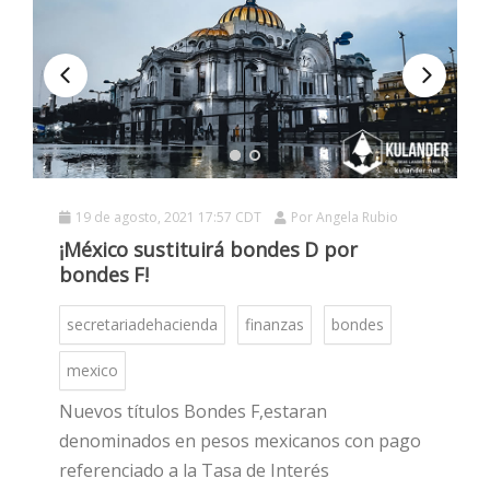
HOT
HOT
19 de agosto, 2021 17:57 CDT
Por
Angela Rubio
HOT
¡México sustituirá bondes D por
bondes F!
secretariadehacienda
finanzas
bondes
mexico
Nuevos títulos Bondes F,estaran
denominados en pesos mexicanos con pago
referenciado a la Tasa de Interés