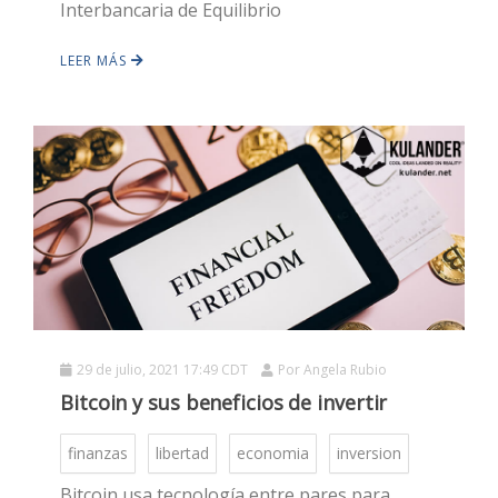
Interbancaria de Equilibrio
LEER MÁS
29 de julio, 2021 17:49 CDT
Por
Angela Rubio
Bitcoin y sus beneficios de invertir
finanzas
libertad
economia
inversion
Bitcoin usa tecnología entre pares para