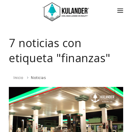
INICIO
NOTICIAS
7 noticias con
SERVICIOS
etiqueta "finanzas"
REVIEWS
ACERCA
Inicio
Noticias
HOT
CONTACTO
ENGLISH