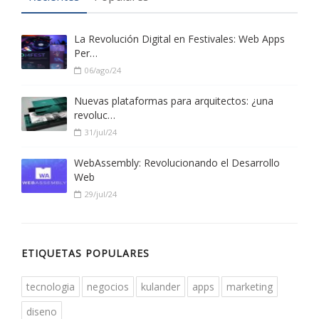
La Revolución Digital en Festivales: Web Apps
Per…
06/ago/24
Nuevas plataformas para arquitectos: ¿una
revoluc…
31/jul/24
WebAssembly: Revolucionando el Desarrollo
Web
29/jul/24
ETIQUETAS POPULARES
tecnologia
negocios
kulander
apps
marketing
diseno