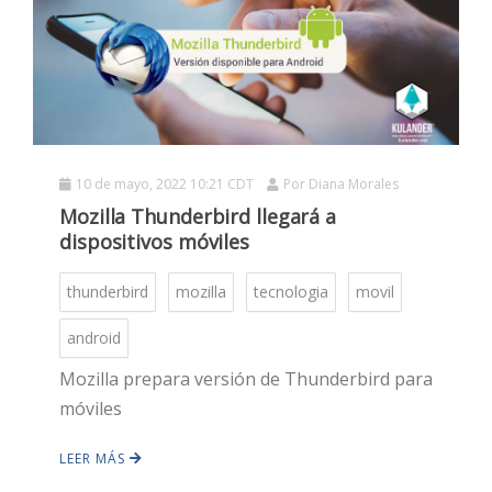
HOT
HOT
10 de mayo, 2022 10:21 CDT
Por
Diana Morales
Mozilla Thunderbird llegará a
HOT
dispositivos móviles
thunderbird
mozilla
tecnologia
movil
android
Mozilla prepara versión de Thunderbird para
móviles
LEER MÁS