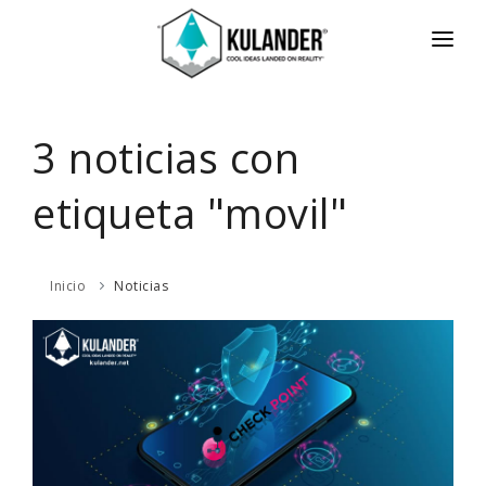
INICIO
NOTICIAS
3 noticias con
SERVICIOS
etiqueta "movil"
REVIEWS
ACERCA
Inicio
Noticias
HOT
CONTACTO
ENGLISH