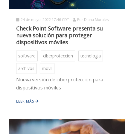
24 de mayo, 2022 17:46 CDT
Por
Diana Morales
Check Point Software presenta su
nueva solución para proteger
dispositivos móviles
software
ciberproteccion
tecnologia
HOT
archivos
movil
Nueva versión de ciberprotección para
HOT
dispositivos móviles
LEER MÁS
HOT