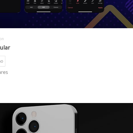
on
ular
no
ares