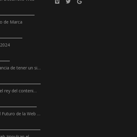
ño de Marca
 2024
ncia de tener un si…
el rey del conteni…
l Futuro de la Web …
Web Impulsan el