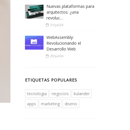
Nuevas plataformas para
arquitectos: ¿una
revoluc…
31/jul/24
WebAssembly:
Revolucionando el
Desarrollo Web
29/jul/24
ETIQUETAS POPULARES
tecnologia
negocios
kulander
apps
marketing
diseno