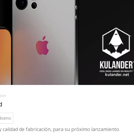
zon
d
diseno
 calidad de fabricación, para su próximo lanzamiento.