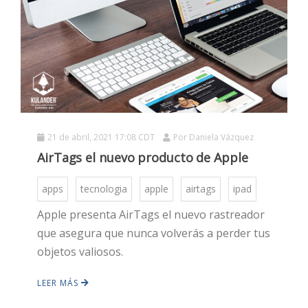
HOT
HOT
HOT
21 de abril, 2021 17:08 CDT
Por
Daniela Vázquez
AirTags el nuevo producto de Apple
apps
tecnologia
apple
airtags
ipad
Apple presenta AirTags el nuevo rastreador
que asegura que nunca volverás a perder tus
objetos valiosos.
LEER MÁS