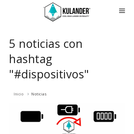
INICIO
NOTICIAS
5 noticias con
SERVICIOS
hashtag
REVIEWS
"#dispositivos"
ACERCA
HOT
CONTACTO
Inicio
Noticias
ENGLISH