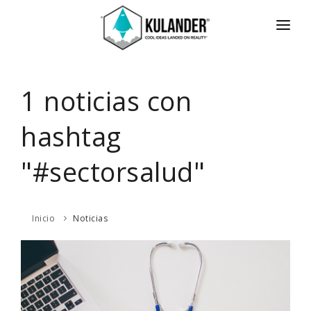
INICIO
NOTICIAS
1 noticias con
SERVICIOS
hashtag
REVIEWS
"#sectorsalud"
ACERCA
HOT
CONTACTO
Inicio
Noticias
ENGLISH