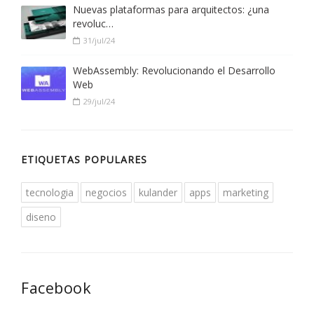
Nuevas plataformas para arquitectos: ¿una
revoluc…
31/jul/24
WebAssembly: Revolucionando el Desarrollo
Web
29/jul/24
ETIQUETAS POPULARES
tecnologia
negocios
kulander
apps
marketing
diseno
Facebook